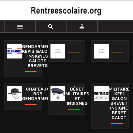



GENDARMERIE
KEPIS GALONS
INSIGNES
CALOTS
BREVETS
CHAPEAUX
BÉRET
MILITAIRE
BOB
MILITAIRES
KEPI
GENDARMERIE
ET
GALON
INSIGNES
BREVET
INSIGNE
BERET
CALOT